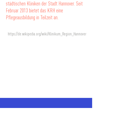
städtischen Kliniken der Stadt Hannover. Seit
Februar 2013 bietet das KRH eine
Pflegeausbildung in Teilzeit an.
https://de.wikipedia.org/wiki/Klinikum_Region_Hannover
MARS MISSION
- Ein Projekt der Einfach Genial gGmbH -